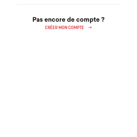
Pas encore de compte ?
east
CRÉER MON COMPTE