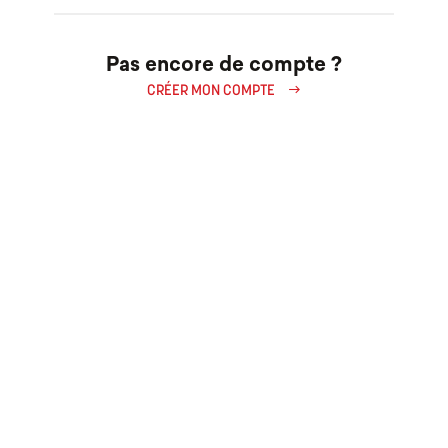
Pas encore de compte ?
east
CRÉER MON COMPTE